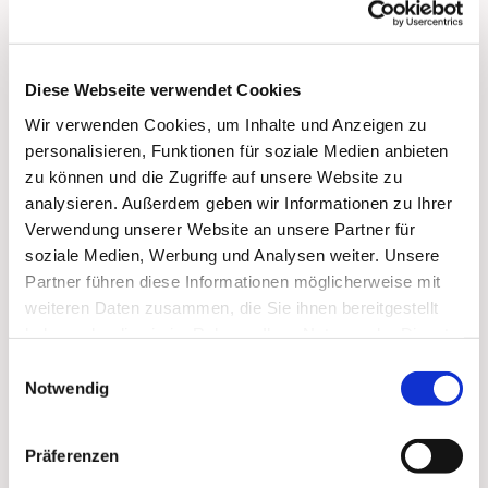
Wann werden Traugottesdienste gehalten?
Diese Webseite verwendet Cookies
Wir verwenden Cookies, um Inhalte und Anzeigen zu
personalisieren, Funktionen für soziale Medien anbieten
Wo werden Traugottesdienste gehalten?
zu können und die Zugriffe auf unsere Website zu
analysieren. Außerdem geben wir Informationen zu Ihrer
Verwendung unserer Website an unsere Partner für
Wie kann sich das Brautpaar, können sich
soziale Medien, Werbung und Analysen weiter. Unsere
Trauzeugen und Familien an der Trauung
Partner führen diese Informationen möglicherweise mit
beteiligen?
weiteren Daten zusammen, die Sie ihnen bereitgestellt
haben oder die sie im Rahmen Ihrer Nutzung der Dienste
gesammelt haben.
Einwilligungsauswahl
Wie wird die Trauung durchgeführt?
Notwendig
Präferenzen
Wo finde ich weitere Informationen?