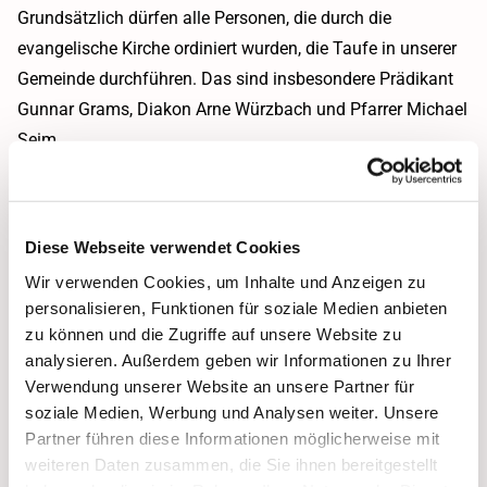
Grundsätzlich dürfen alle Personen, die durch die
evangelische Kirche ordiniert wurden, die Taufe in unserer
Gemeinde durchführen. Das sind insbesondere Prädikant
Gunnar Grams, Diakon Arne Würzbach und Pfarrer Michael
Seim.
Kann ein Kind getauft werden, wenn die Eltern
nicht evangelisch sind?
Diese Webseite verwendet Cookies
Wir verwenden Cookies, um Inhalte und Anzeigen zu
Wer darf eine Nottaufe durchführen?
personalisieren, Funktionen für soziale Medien anbieten
zu können und die Zugriffe auf unsere Website zu
analysieren. Außerdem geben wir Informationen zu Ihrer
In welchem Gottesdienst kann getauft
Verwendung unserer Website an unsere Partner für
werden?
soziale Medien, Werbung und Analysen weiter. Unsere
Partner führen diese Informationen möglicherweise mit
weiteren Daten zusammen, die Sie ihnen bereitgestellt