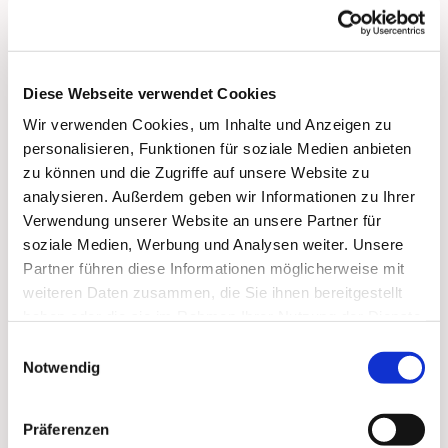
Judith Mageney-Capar
Ausschüsse und Arbeitskreise:
Diese Webseite verwendet Cookies
Diakonieausschuss (Vorsitzende)
Ausschuss für Theologie, Gottesdienst und Kirchenmusik
Wir verwenden Cookies, um Inhalte und Anzeigen zu
(Vorsitzende)
personalisieren, Funktionen für soziale Medien anbieten
zu können und die Zugriffe auf unsere Website zu
analysieren. Außerdem geben wir Informationen zu Ihrer
Verwendung unserer Website an unsere Partner für
soziale Medien, Werbung und Analysen weiter. Unsere
Partner führen diese Informationen möglicherweise mit
weiteren Daten zusammen, die Sie ihnen bereitgestellt
haben oder die sie im Rahmen Ihrer Nutzung der Dienste
gesammelt haben.
Einwilligungsauswahl
Notwendig
Präferenzen