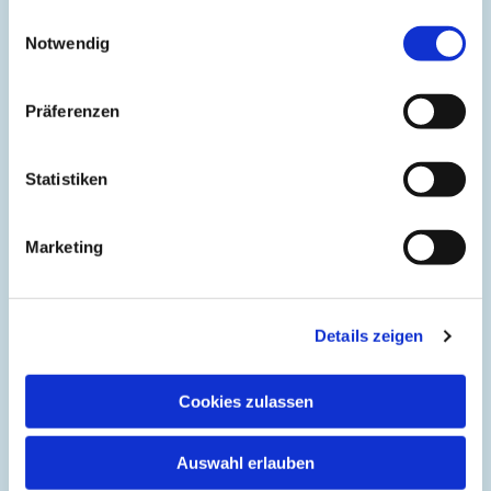
42103 Wuppertal
gesammelt haben.
Einwilligungsauswahl
Notwendig
Präferenzen
DIREKT ZU
Kirchenkreis Wuppertal
Statistiken
Altenwohnstätte
Marketing
Bibelwerk
Diakonie Wuppertal
Details zeigen
Friedhofsverband
Hospizarbeit
Cookies zulassen
Telefonseelsorge
Auswahl erlauben