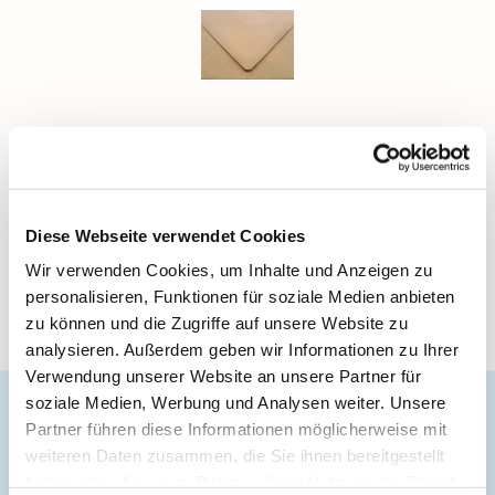
Um Sie über Neuigkeiten, Termine und Veranstaltungen
unserer Gemeinde informieren zu können, würden wir uns
über eine Anmeldung zum Newsletter freuen:
Anmeldung
zum Newsletter
Diese Webseite verwendet Cookies
Wir verwenden Cookies, um Inhalte und Anzeigen zu
Und wenn Ihnen unser Newsletter gefällt, empfehlen Sie
ihn doch gerne weiter.
personalisieren, Funktionen für soziale Medien anbieten
zu können und die Zugriffe auf unsere Website zu
analysieren. Außerdem geben wir Informationen zu Ihrer
Verwendung unserer Website an unsere Partner für
soziale Medien, Werbung und Analysen weiter. Unsere
Partner führen diese Informationen möglicherweise mit
Evangelische Gemeinde Unterbarmen Süd
weiteren Daten zusammen, die Sie ihnen bereitgestellt
Kirchplatz 1
haben oder die sie im Rahmen Ihrer Nutzung der Dienste