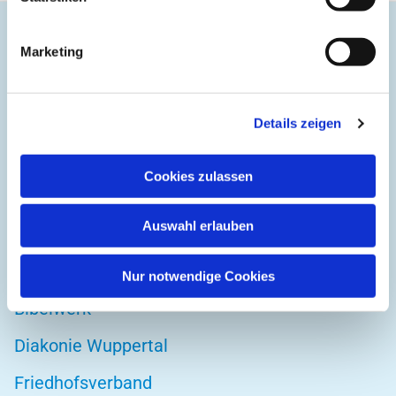
Marketing
Evangelische Gemeinde Unterbarmen Süd
Kirchplatz 1
42103 Wuppertal
Details zeigen
Cookies zulassen
DIREKT ZU
Auswahl erlauben
Kirchenkreis Wuppertal
Altenwohnstätte
Nur notwendige Cookies
Bibelwerk
Diakonie Wuppertal
Friedhofsverband