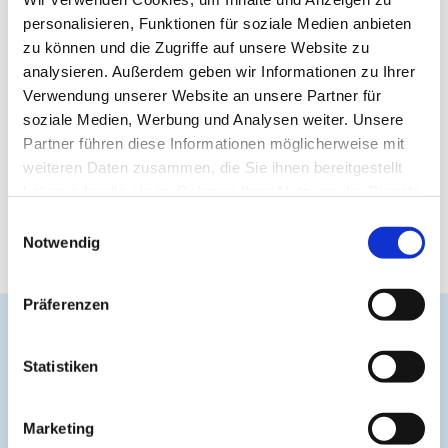
personalisieren, Funktionen für soziale Medien anbieten
zu können und die Zugriffe auf unsere Website zu
analysieren. Außerdem geben wir Informationen zu Ihrer
Verwendung unserer Website an unsere Partner für
soziale Medien, Werbung und Analysen weiter. Unsere
Partner führen diese Informationen möglicherweise mit
weiteren Daten zusammen, die Sie ihnen bereitgestellt
haben oder die sie im Rahmen Ihrer Nutzung der Dienste
gesammelt haben.
Einwilligungsauswahl
Notwendig
Präferenzen
Evangelische Gemeinde Unterbarmen Süd
Statistiken
Kirchplatz 1
42103 Wuppertal
Marketing