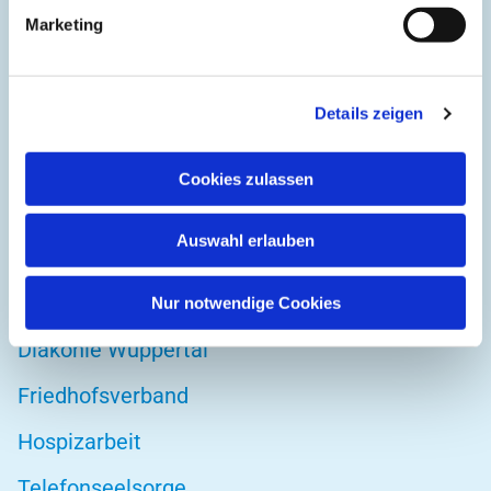
Kirchplatz 1
Marketing
42103 Wuppertal
Details zeigen
DIREKT ZU
Cookies zulassen
Kirchenkreis Wuppertal
Auswahl erlauben
Altenwohnstätte
Bibelwerk
Nur notwendige Cookies
Diakonie Wuppertal
Friedhofsverband
Hospizarbeit
Telefonseelsorge