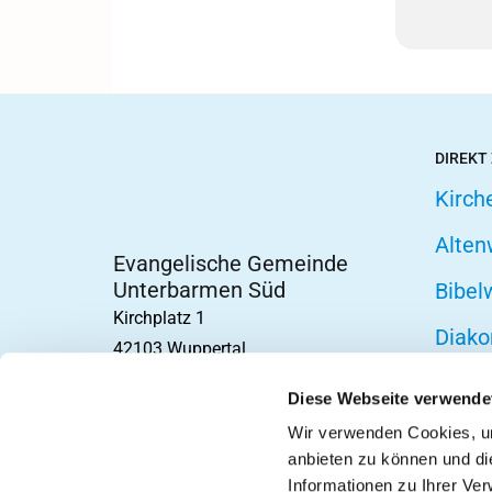
DIREKT
Kirch
Alten
Evangelische Gemeinde
Unterbarmen Süd
Bibel
Kirchplatz 1
Diako
42103 Wuppertal
Fried
Diese Webseite verwende
Hospi
Wir verwenden Cookies, um
anbieten zu können und di
Telef
Informationen zu Ihrer Ve