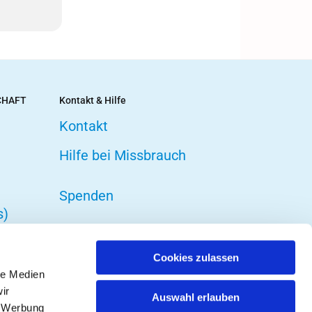
CHAFT
Kontakt & Hilfe
Kontakt
Hilfe bei Missbrauch
Spenden
s)
Cookies zulassen
le Medien
ir
Auswahl erlauben
, Werbung