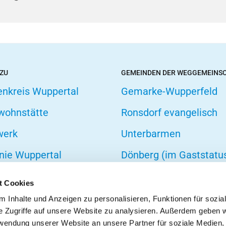
 ZU
GEMEINDEN DER WEGGEMEINS
enkreis Wuppertal
Gemarke-Wupperfeld
wohnstätte
Ronsdorf evangelisch
werk
Unterbarmen
nie Wuppertal
Dönberg (im Gaststatu
hofsverband
t Cookies
zarbeit
 Inhalte und Anzeigen zu personalisieren, Funktionen für sozia
e Zugriffe auf unsere Website zu analysieren. Außerdem geben w
onseelsorge
rwendung unserer Website an unsere Partner für soziale Medien