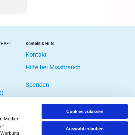
CHAFT
Kontakt & Hilfe
Kontakt
Hilfe bei Missbrauch
Spenden
s)
Cookies zulassen
le Medien
ir
Auswahl erlauben
, Werbung