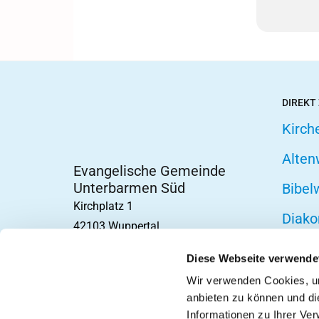
DIREKT
Kirch
Alten
Evangelische Gemeinde
Unterbarmen Süd
Bibel
Kirchplatz 1
Diako
42103 Wuppertal
Fried
Diese Webseite verwende
Hospi
Wir verwenden Cookies, um
anbieten zu können und di
Telef
Informationen zu Ihrer Ve