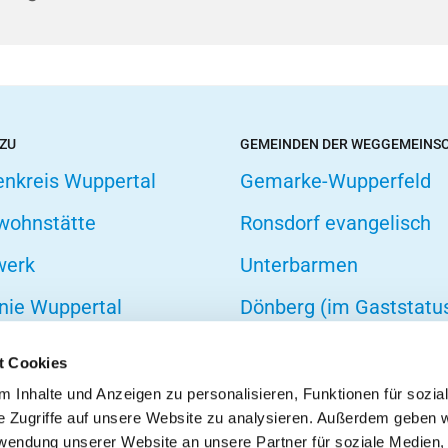
 ZU
GEMEINDEN DER WEGGEMEINS
enkreis Wuppertal
Gemarke-Wupperfeld
wohnstätte
Ronsdorf evangelisch
werk
Unterbarmen
nie Wuppertal
Dönberg (im Gaststatu
hofsverband
t Cookies
zarbeit
 Inhalte und Anzeigen zu personalisieren, Funktionen für sozia
e Zugriffe auf unsere Website zu analysieren. Außerdem geben w
onseelsorge
rwendung unserer Website an unsere Partner für soziale Medien