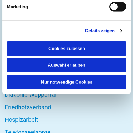
Kirchplatz 1
Marketing
42103 Wuppertal
Details zeigen
DIREKT ZU
Cookies zulassen
Kirchenkreis Wuppertal
Auswahl erlauben
Altenwohnstätte
Bibelwerk
Nur notwendige Cookies
Diakonie Wuppertal
Friedhofsverband
Hospizarbeit
Telefonseelsorge