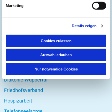
Kirchplatz 1
Marketing
42103 Wuppertal
Details zeigen
DIREKT ZU
Cookies zulassen
Kirchenkreis Wuppertal
Auswahl erlauben
Altenwohnstätte
Bibelwerk
Nur notwendige Cookies
Diakonie Wuppertal
Friedhofsverband
Hospizarbeit
Telefonseelsorge