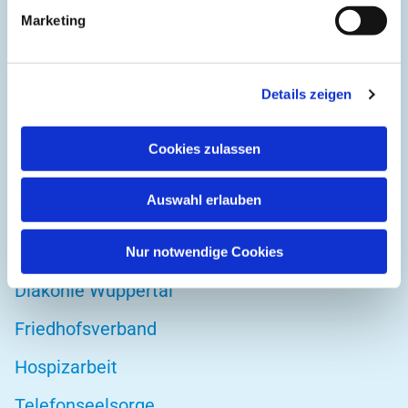
Kirchplatz 1
Marketing
42103 Wuppertal
Details zeigen
DIREKT ZU
Cookies zulassen
Kirchenkreis Wuppertal
Auswahl erlauben
Altenwohnstätte
Bibelwerk
Nur notwendige Cookies
Diakonie Wuppertal
Friedhofsverband
Hospizarbeit
Telefonseelsorge