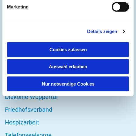
Kirchplatz 1
Marketing
42103 Wuppertal
Details zeigen
DIREKT ZU
Cookies zulassen
Kirchenkreis Wuppertal
Auswahl erlauben
Altenwohnstätte
Bibelwerk
Nur notwendige Cookies
Diakonie Wuppertal
Friedhofsverband
Hospizarbeit
Telefonseelsorge