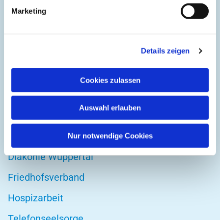
Kirchplatz 1
Marketing
42103 Wuppertal
Details zeigen
DIREKT ZU
Cookies zulassen
Kirchenkreis Wuppertal
Auswahl erlauben
Altenwohnstätte
Bibelwerk
Nur notwendige Cookies
Diakonie Wuppertal
Friedhofsverband
Hospizarbeit
Telefonseelsorge