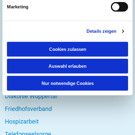
Kirchplatz 1
Marketing
42103 Wuppertal
Details zeigen
DIREKT ZU
Cookies zulassen
Kirchenkreis Wuppertal
Auswahl erlauben
Altenwohnstätte
Bibelwerk
Nur notwendige Cookies
Diakonie Wuppertal
Friedhofsverband
Hospizarbeit
Telefonseelsorge