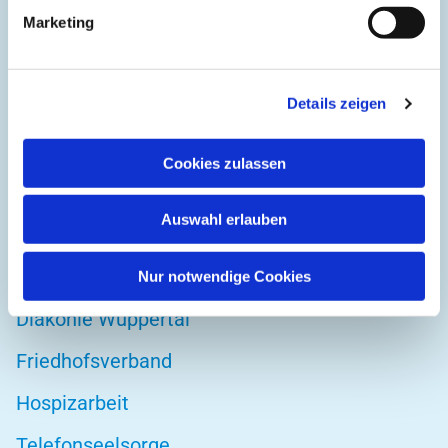
Kirchplatz 1
Marketing
42103 Wuppertal
Details zeigen
DIREKT ZU
Cookies zulassen
Kirchenkreis Wuppertal
Auswahl erlauben
Altenwohnstätte
Bibelwerk
Nur notwendige Cookies
Diakonie Wuppertal
Friedhofsverband
Hospizarbeit
Telefonseelsorge