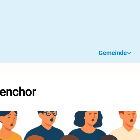
Gemeinde
henchor