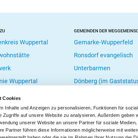
 ZU
GEMEINDEN DER WEGGEMEINS
enkreis Wuppertal
Gemarke-Wupperfeld
wohnstätte
Ronsdorf evangelisch
werk
Unterbarmen
nie Wuppertal
Dönberg (im Gaststatu
hofsverband
t Cookies
zarbeit
 Inhalte und Anzeigen zu personalisieren, Funktionen für sozia
e Zugriffe auf unsere Website zu analysieren. Außerdem geben w
onseelsorge
rwendung unserer Website an unsere Partner für soziale Medien
re Partner führen diese Informationen möglicherweise mit weite
ereitgestellt haben oder die sie im Rahmen Ihrer Nutzung der D