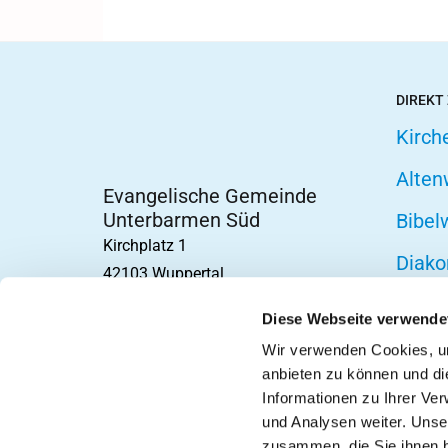
DIREKT
Kirch
Alten
Evangelische Gemeinde
Unterbarmen Süd
Bibel
Kirchplatz 1
Diako
42103 Wuppertal
Fried
Diese Webseite verwende
Hospi
Wir verwenden Cookies, um
anbieten zu können und di
Telef
Informationen zu Ihrer Ve
und Analysen weiter. Unse
zusammen, die Sie ihnen b