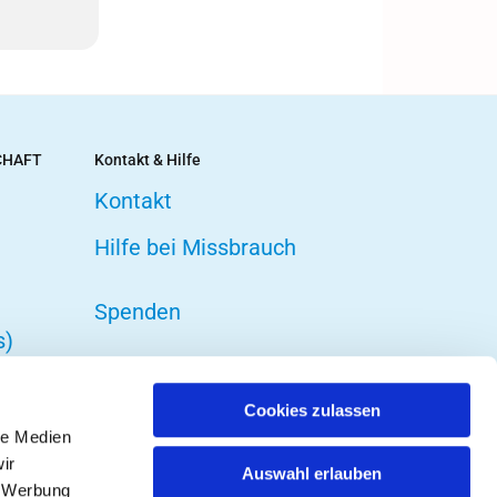
CHAFT
Kontakt & Hilfe
Kontakt
Hilfe bei Missbrauch
Spenden
s)
Cookies zulassen
le Medien
ir
Auswahl erlauben
, Werbung