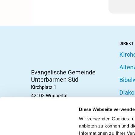
DIREKT
Kirch
Alten
Evangelische Gemeinde
Unterbarmen Süd
Bibel
Kirchplatz 1
Diako
42103 Wuppertal
Fried
Diese Webseite verwende
Hospi
Wir verwenden Cookies, um
anbieten zu können und di
Telef
Informationen zu Ihrer Ve