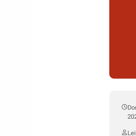
Don
202
Le