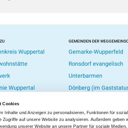
 ZU
GEMEINDEN DER WEGGEMEINS
enkreis Wuppertal
Gemarke-Wupperfeld
wohnstätte
Ronsdorf evangelisch
werk
Unterbarmen
nie Wuppertal
Dönberg (im Gaststatu
hofsverband
t Cookies
zarbeit
 Inhalte und Anzeigen zu personalisieren, Funktionen für sozia
e Zugriffe auf unsere Website zu analysieren. Außerdem geben w
onseelsorge
rwendung unserer Website an unsere Partner für soziale Medien