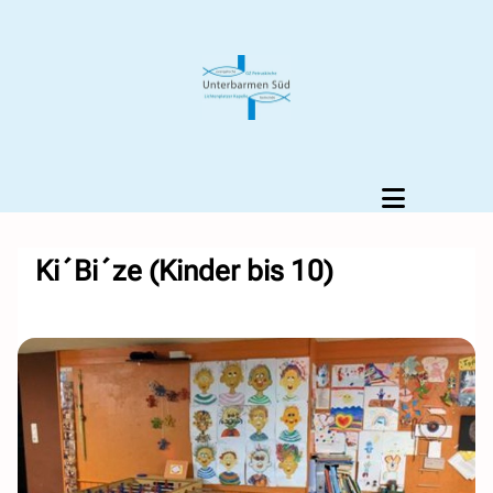
Ki´Bi´ze (Kinder bis 10)