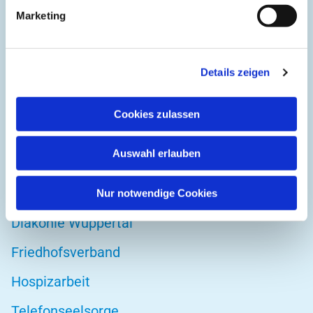
Kirchplatz 1
Marketing
42103 Wuppertal
Details zeigen
DIREKT ZU
Cookies zulassen
Kirchenkreis Wuppertal
Auswahl erlauben
Altenwohnstätte
Bibelwerk
Nur notwendige Cookies
Diakonie Wuppertal
Friedhofsverband
Hospizarbeit
Telefonseelsorge