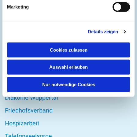
Kirchplatz 1
Marketing
42103 Wuppertal
Details zeigen
DIREKT ZU
Cookies zulassen
Kirchenkreis Wuppertal
Auswahl erlauben
Altenwohnstätte
Bibelwerk
Nur notwendige Cookies
Diakonie Wuppertal
Friedhofsverband
Hospizarbeit
Telefonseelsorge