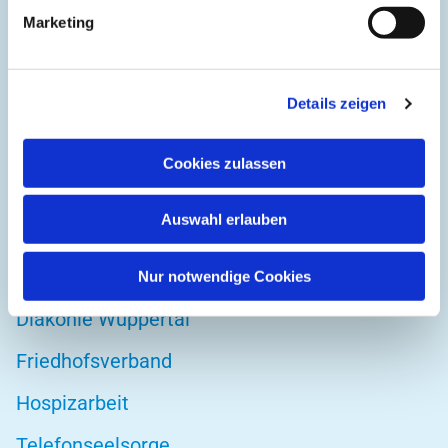
Kirchplatz 1
Marketing
42103 Wuppertal
Details zeigen
DIREKT ZU
Cookies zulassen
Kirchenkreis Wuppertal
Auswahl erlauben
Altenwohnstätte
Bibelwerk
Nur notwendige Cookies
Diakonie Wuppertal
Friedhofsverband
Hospizarbeit
Telefonseelsorge