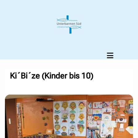
Ki´Bi´ze (Kinder bis 10)