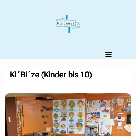
Ki´Bi´ze (Kinder bis 10)