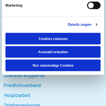
Kirchplatz 1
Marketing
42103 Wuppertal
Details zeigen
DIREKT ZU
Cookies zulassen
Kirchenkreis Wuppertal
Auswahl erlauben
Altenwohnstätte
Bibelwerk
Nur notwendige Cookies
Diakonie Wuppertal
Friedhofsverband
Hospizarbeit
Telefonseelsorge