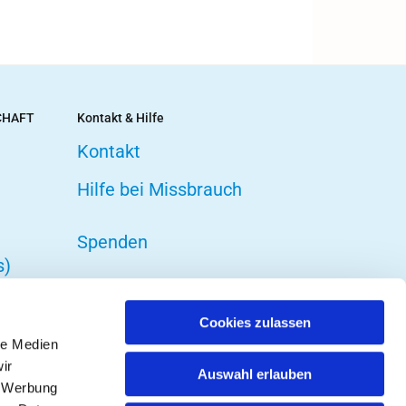
CHAFT
Kontakt & Hilfe
Kontakt
Hilfe bei Missbrauch
Spenden
s)
Cookies zulassen
le Medien
ir
Auswahl erlauben
, Werbung