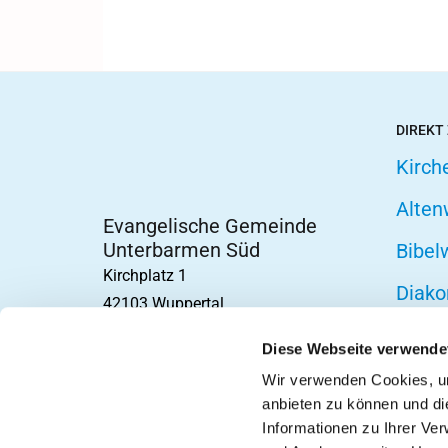
DIREKT
Kirch
Alten
Evangelische Gemeinde
Unterbarmen Süd
Bibel
Kirchplatz 1
Diako
42103 Wuppertal
Fried
Diese Webseite verwende
Hospi
Wir verwenden Cookies, um
anbieten zu können und di
Telef
Informationen zu Ihrer Ve