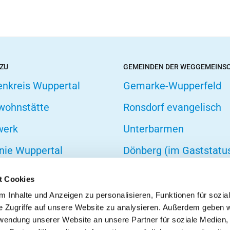
 ZU
GEMEINDEN DER WEGGEMEINS
enkreis Wuppertal
Gemarke-Wupperfeld
wohnstätte
Ronsdorf evangelisch
werk
Unterbarmen
nie Wuppertal
Dönberg (im Gaststatu
hofsverband
t Cookies
zarbeit
 Inhalte und Anzeigen zu personalisieren, Funktionen für sozia
e Zugriffe auf unsere Website zu analysieren. Außerdem geben w
onseelsorge
rwendung unserer Website an unsere Partner für soziale Medien