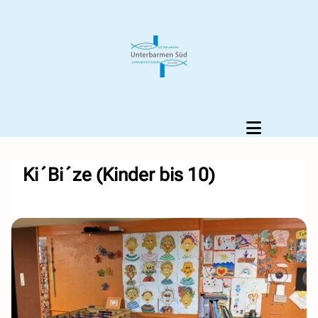
Ki´Bi´ze (Kinder bis 10)