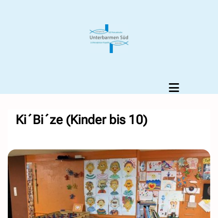
Ki´Bi´ze (Kinder bis 10)