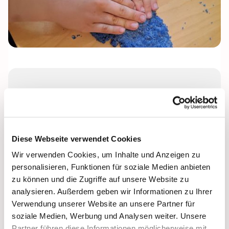
Montag, 25. Januar 2027, 16:00 -
17:30 Uhr
Gemeindezentrum Petruskirche
Diese Webseite verwendet Cookies
Wir verwenden Cookies, um Inhalte und Anzeigen zu
Leitung: Arne Würzbach
personalisieren, Funktionen für soziale Medien anbieten
zu können und die Zugriffe auf unsere Website zu
analysieren. Außerdem geben wir Informationen zu Ihrer
Verwendung unserer Website an unsere Partner für
soziale Medien, Werbung und Analysen weiter. Unsere
Partner führen diese Informationen möglicherweise mit