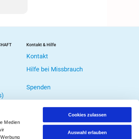
CHAFT
Kontakt & Hilfe
Kontakt
Hilfe bei Missbrauch
Spenden
s)
Cookies zulassen
le Medien
ir
Auswahl erlauben
, Werbung