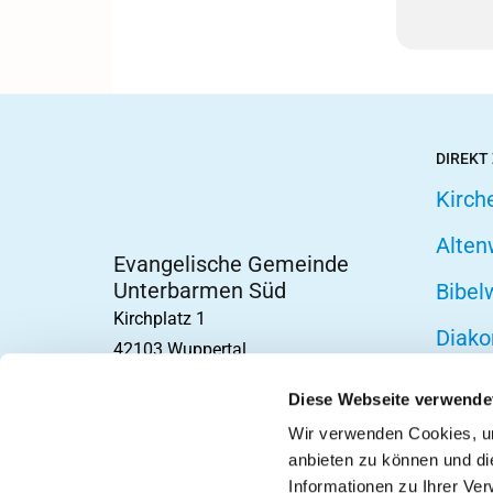
DIREKT
Kirch
Alten
Evangelische Gemeinde
Unterbarmen Süd
Bibel
Kirchplatz 1
Diako
42103 Wuppertal
Fried
Diese Webseite verwende
Hospi
Wir verwenden Cookies, um
anbieten zu können und di
Telef
Informationen zu Ihrer Ve