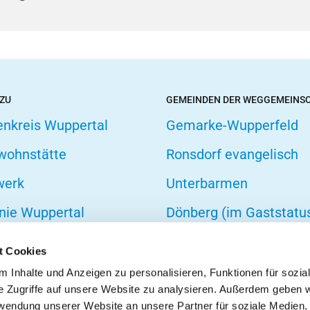
 ZU
GEMEINDEN DER WEGGEMEINS
enkreis Wuppertal
Gemarke-Wupperfeld
wohnstätte
Ronsdorf evangelisch
werk
Unterbarmen
nie Wuppertal
Dönberg (im Gaststatu
hofsverband
t Cookies
zarbeit
 Inhalte und Anzeigen zu personalisieren, Funktionen für sozia
e Zugriffe auf unsere Website zu analysieren. Außerdem geben w
onseelsorge
rwendung unserer Website an unsere Partner für soziale Medien