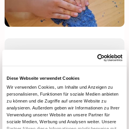
Montag, 18. Januar 2027, 16:00 -
17:30 Uhr
Gemeindezentrum Petruskirche
Diese Webseite verwendet Cookies
Wir verwenden Cookies, um Inhalte und Anzeigen zu
Leitung: Arne Würzbach
personalisieren, Funktionen für soziale Medien anbieten
zu können und die Zugriffe auf unsere Website zu
analysieren. Außerdem geben wir Informationen zu Ihrer
Verwendung unserer Website an unsere Partner für
soziale Medien, Werbung und Analysen weiter. Unsere
Partner führen diese Informationen möglicherweise mit