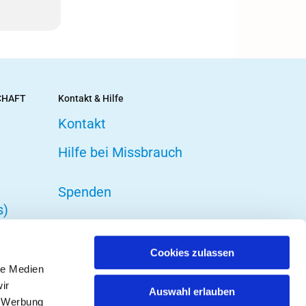
CHAFT
Kontakt & Hilfe
Kontakt
Hilfe bei Missbrauch
Spenden
s)
Cookies zulassen
le Medien
ir
Auswahl erlauben
, Werbung