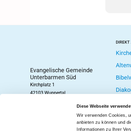
DIREKT
Kirch
Alten
Evangelische Gemeinde
Unterbarmen Süd
Bibel
Kirchplatz 1
Diako
42103 Wuppertal
Fried
Diese Webseite verwende
Hospi
Wir verwenden Cookies, um
anbieten zu können und di
Telef
Informationen zu Ihrer Ve