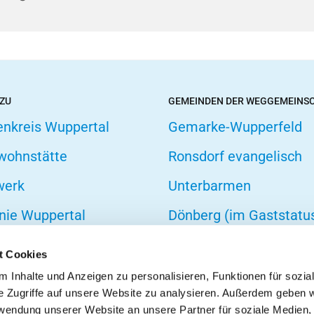
 ZU
GEMEINDEN DER WEGGEMEINS
enkreis Wuppertal
Gemarke-Wupperfeld
wohnstätte
Ronsdorf evangelisch
werk
Unterbarmen
nie Wuppertal
Dönberg (im Gaststatu
hofsverband
t Cookies
zarbeit
 Inhalte und Anzeigen zu personalisieren, Funktionen für sozia
e Zugriffe auf unsere Website zu analysieren. Außerdem geben w
onseelsorge
rwendung unserer Website an unsere Partner für soziale Medien