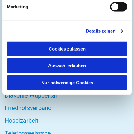
Kirchplatz 1
Marketing
42103 Wuppertal
Details zeigen
DIREKT ZU
Cookies zulassen
Kirchenkreis Wuppertal
Auswahl erlauben
Altenwohnstätte
Bibelwerk
Nur notwendige Cookies
Diakonie Wuppertal
Friedhofsverband
Hospizarbeit
Telefonseelsorge