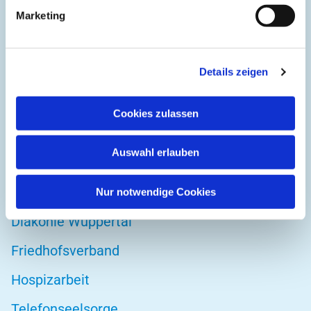
Kirchplatz 1
Marketing
42103 Wuppertal
Details zeigen
DIREKT ZU
Cookies zulassen
Kirchenkreis Wuppertal
Auswahl erlauben
Altenwohnstätte
Bibelwerk
Nur notwendige Cookies
Diakonie Wuppertal
Friedhofsverband
Hospizarbeit
Telefonseelsorge