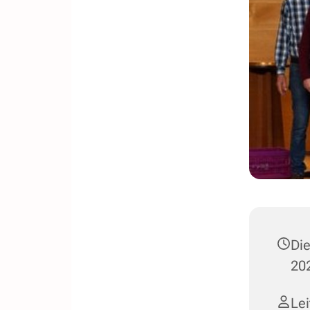
Di
202
Lei