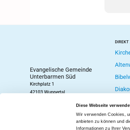
DIREKT
Kirch
Alten
Evangelische Gemeinde
Unterbarmen Süd
Bibel
Kirchplatz 1
Diako
42103 Wuppertal
Fried
Diese Webseite verwende
Hospi
Wir verwenden Cookies, um
anbieten zu können und di
Telef
Informationen zu Ihrer Ve