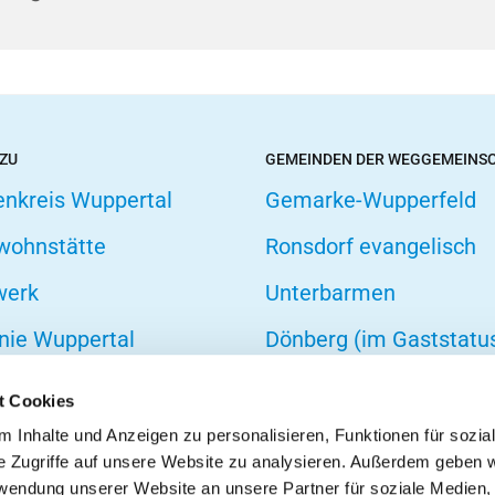
 ZU
GEMEINDEN DER WEGGEMEINS
enkreis Wuppertal
Gemarke-Wupperfeld
wohnstätte
Ronsdorf evangelisch
werk
Unterbarmen
nie Wuppertal
Dönberg (im Gaststatu
hofsverband
t Cookies
zarbeit
 Inhalte und Anzeigen zu personalisieren, Funktionen für sozia
e Zugriffe auf unsere Website zu analysieren. Außerdem geben w
onseelsorge
rwendung unserer Website an unsere Partner für soziale Medien