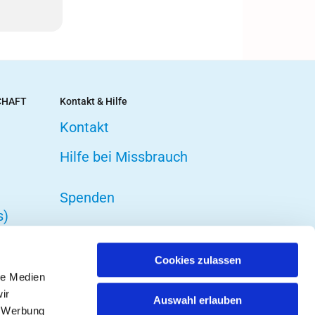
CHAFT
Kontakt & Hilfe
Kontakt
Hilfe bei Missbrauch
Spenden
s)
Cookies zulassen
le Medien
ir
Auswahl erlauben
, Werbung