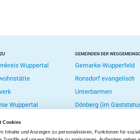
 ZU
GEMEINDEN DER WEGGEMEINS
enkreis Wuppertal
Gemarke-Wupperfeld
wohnstätte
Ronsdorf evangelisch
werk
Unterbarmen
nie Wuppertal
Dönberg (im Gaststatu
hofsverband
t Cookies
zarbeit
 Inhalte und Anzeigen zu personalisieren, Funktionen für sozia
e Zugriffe auf unsere Website zu analysieren. Außerdem geben w