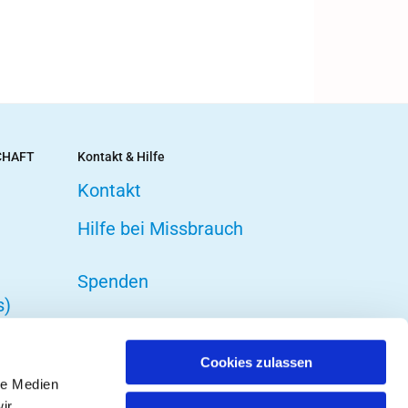
CHAFT
Kontakt & Hilfe
Kontakt
Hilfe bei Missbrauch
Spenden
s)
Cookies zulassen
le Medien
ir