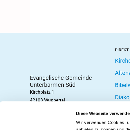
DIREKT
Kirch
Alten
Evangelische Gemeinde
Unterbarmen Süd
Bibel
Kirchplatz 1
Diako
42103 Wuppertal
Fried
Diese Webseite verwende
Hospi
Wir verwenden Cookies, um
anbieten zu können und di